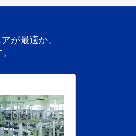
、
ベアが最適か、
す。