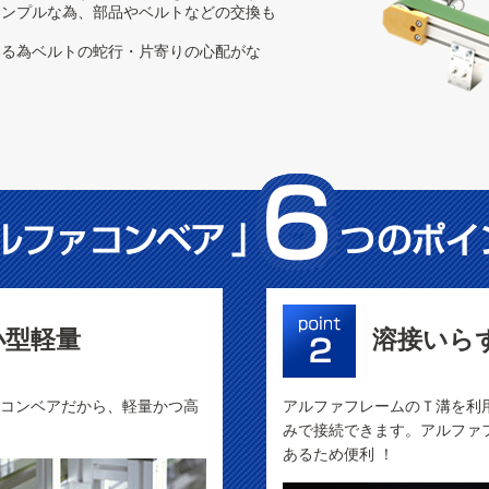
シンプルな為、部品やベルトなどの交換も
いる為ベルトの蛇行・片寄りの心配がな
小型軽量
溶接いら
コンベアだから、軽量かつ高
アルファフレームのＴ溝を利
みで接続できます。アルファ
あるため便利 ！