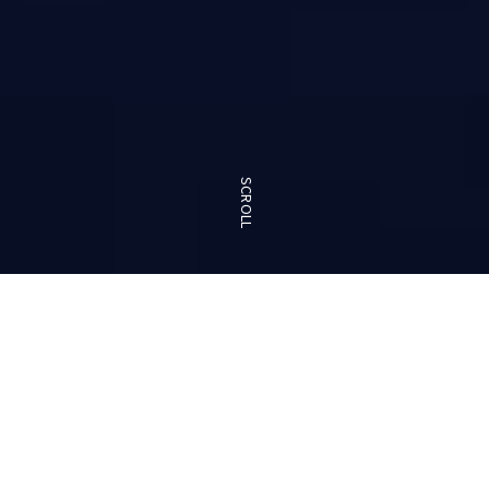
SCROLL
NICについて
Solution