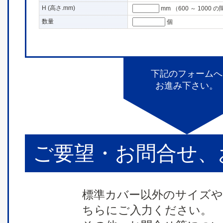
H (高さ.mm)
mm
（600 ～ 100
数量
個
下記のフォームへ
お進み下さい。
ご要望・お問合せ、
標準カバー以外のサイズや
ちらにご入力ください。