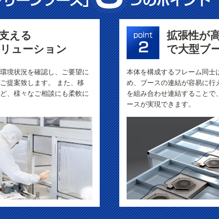
支える
拡張性が
ソリューション
で大型ブ
環境状況を確認し、ご要望に
本体を構成するフレーム同士
ご提案致します。 また、移
め、ブースの連結が容易に行
ど、様々なご相談にも柔軟に
を組み合わせ連結することで
ースが実現できます。