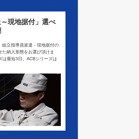
送～現地据付」選べ
態
、組立指導員派遣・現地据付の
せた納入形態をお選び頂けま
ズは最短3日、ACBシリーズは