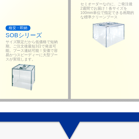
セミオーダーなのに、ご発注後
2週間でお届け！各サイズを
100mm単位で指定できる画期的
な標準クリーンブース
格安・即納
SOBシリーズ
サイズ限定だから低価格で短納
期。ご注文後最短3日で発送可
能。ブース連結可能！安価で容
易かつスピーディーに大型ブー
スが実現します。