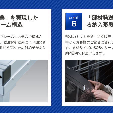
美」を実現した
「部材発
ーム構造
る納入形
フレームシステムで構成さ
部材のキット発送、組立販売
。強度解析結果により開発さ
中からお客様のご都合に合わ
剛性が高いため斜め梁があり
す。規格サイズのSOBシリー
約2週間でお届けします。