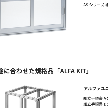
AS シリーズ
途に合わせた規格品「ALFA KIT」
アルファユ
組立手順書 A
組立手順書 D