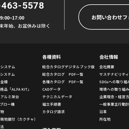
-463-5578
お問い合わせフ
9:00~17:00
末年始、お盆休みは除く
各種資料
会社情報
ムシステム
総合カタログデジタルブック版
会社概要
システム
総合カタログ PDF一覧
サステナビリテ
安全柵
各種カタログ PDF一覧
SDGsへの取り組
品「ALFA KIT」
CADデータ
環境への取り組
用アルミ架台
テクニカルデータ
企業理念・経営
 ブロー機
組立手順書
一般事業主行動
造物
カタログ請求
沿革
・現地据付（カクチャ）
所在地
方法