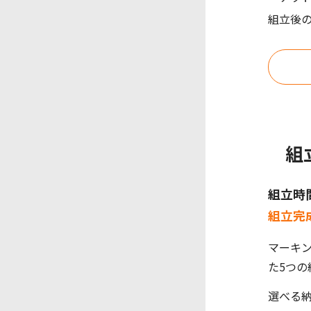
組立後
組
組立時
組立完
マーキ
た5つ
選べる