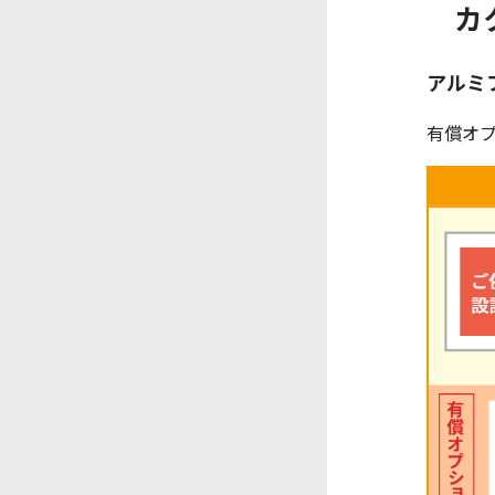
カ
アルミ
有償オ