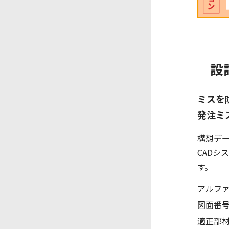
設
ミスを
発注ミ
構想デ
CADシ
す。
アルフ
図面番
適正部