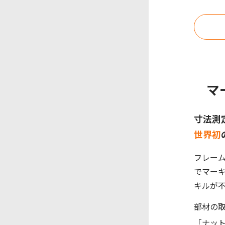
マ
寸法測
世界初
フレー
でマー
キルが
部材の
「ナッ