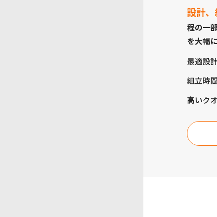
設計、
程の一
を大幅
最適設
組立時
高いク