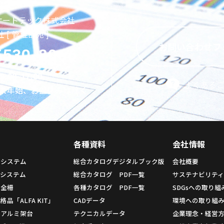
オートテック株式会社
 [ 管理部宛 ]
お問い合わせフ
5530-8066
9:00~17:00
よくある
末年始、お盆休みは除く
各種資料
会社情報
ムシステム
総合カタログデジタルブック版
会社概要
システム
総合カタログ PDF一覧
サステナビリテ
安全柵
各種カタログ PDF一覧
SDGsへの取り組
品「ALFA KIT」
CADデータ
環境への取り組
用アルミ架台
テクニカルデータ
企業理念・経営