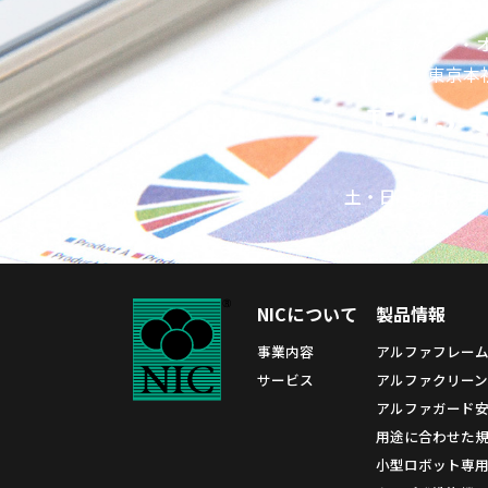
エヌアイシ・
東京本社
03-
TEL
平日
土・日・祝日、年
NICについて
製品情報
事業内容
アルファフレー
サービス
アルファクリーン
アルファガード
用途に合わせた規格
小型ロボット専