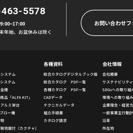
-463-5578
お問い合わせフ
9:00~17:00
末年始、お盆休みは除く
各種資料
会社情報
ムシステム
総合カタログデジタルブック版
会社概要
システム
総合カタログ PDF一覧
サステナビリテ
安全柵
各種カタログ PDF一覧
SDGsへの取り組
品「ALFA KIT」
CADデータ
環境への取り組
用アルミ架台
テクニカルデータ
企業理念・経営
 ブロー機
組立手順書
一般事業主行動
造物
カタログ請求
沿革
・現地据付（カクチャ）
所在地