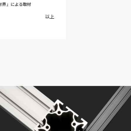
「財界」による取材
以上